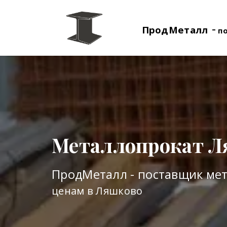
-
ПродМеталл
п
Металлопрокат Л
ПродМеталл - поставщик ме
ценам в Ляшково