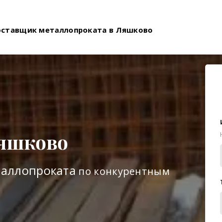
оставщик металлопроката в Ляшково
яшково
таллопроката
по конкурентным