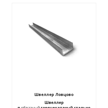
Швеллер Ловцово
Швеллер
п
образный
горячекатаный
стально