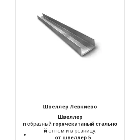
Швеллер Левкиево
Швеллер
п
образный
горячекатаный
стально
й
оптом и в розницу:
от швеллер 5