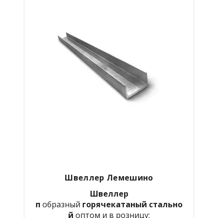
Швеллер
Лемешино
Швеллер
п
образный
горячекатаный
стально
й
оптом и в розницу: