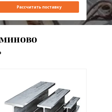
Рассчитать поставку
ьминово
о