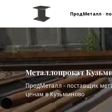
ПродМеталл
-
по
Металлопрокат Кузьм
ПродМеталл - поставщик мет
ценам в Кузьминово