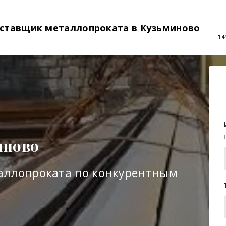
ставщик металлопроката в Кузьминово
14
иново
аллопроката по конкурентным