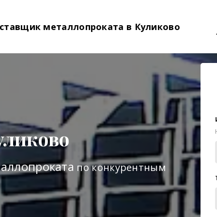
ставщик металлопроката в Куликово
уликово
таллопроката
по конкурентным