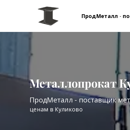
ПродМеталл
-
по
Металлопрокат К
ПродМеталл - поставщик ме
ценам в Куликово