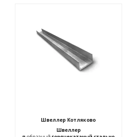
Швеллер Котляково
Швеллер
п
образный
горячекатаный
стально