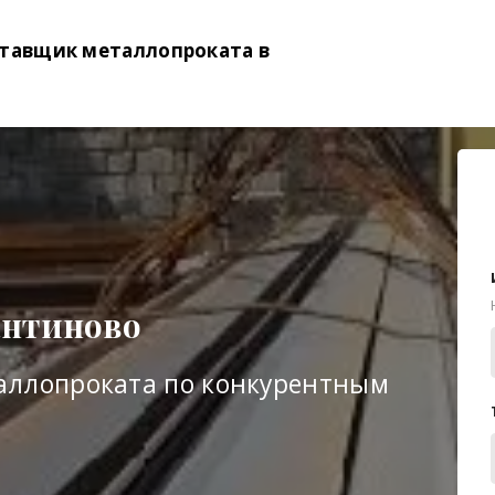
тавщик металлопроката в
антиново
аллопроката по конкурентным