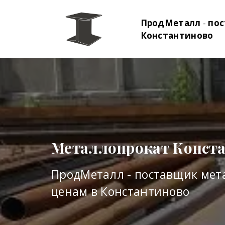
ПродМеталл
-
пос
Константиново
Металлопрокат Конст
ПродМеталл - поставщик мет
ценам в Константиново