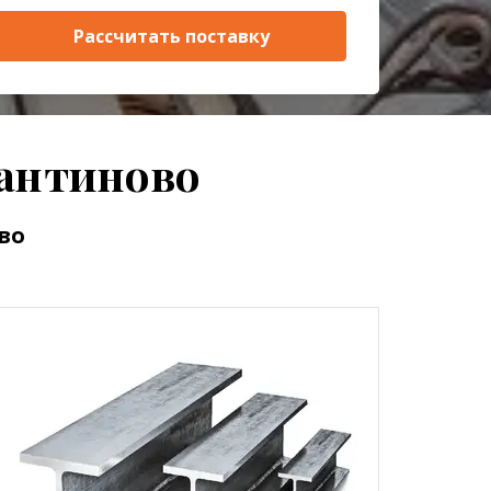
Рассчитать поставку
тантиново
во