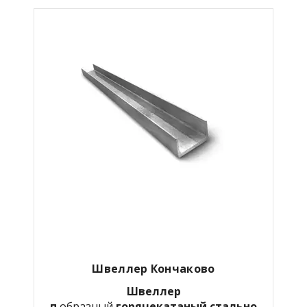
Швеллер Кончаково
Швеллер
п
образный
горячекатаный
стально