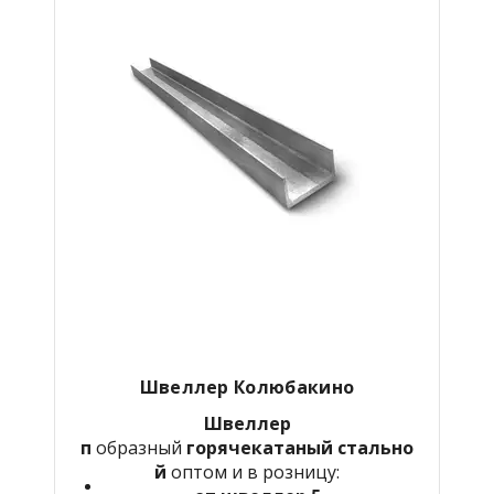
Швеллер Колюбакино
Швеллер
п
образный
горячекатаный
стально
й
оптом и в розницу: