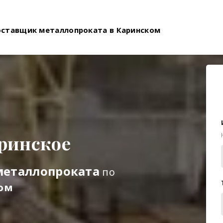
оставщик металлопроката в Каринском
ринское
металлопроката
по
ом