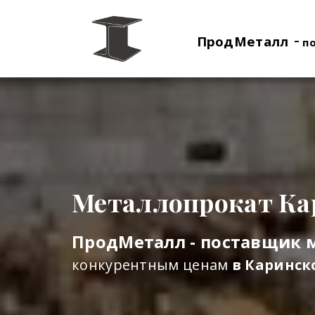
-
ПродМеталл
п
Металлопрокат Ка
ПродМеталл - поставщик 
конкурентным ценам
в Каринск