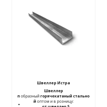
Швеллер Истра
Швеллер
п
образный
горячекатаный
стально
й
оптом и в розницу:
от швеллер 5