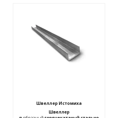
Швеллер Истомиха
Швеллер
п
образный
горячекатаный
стально