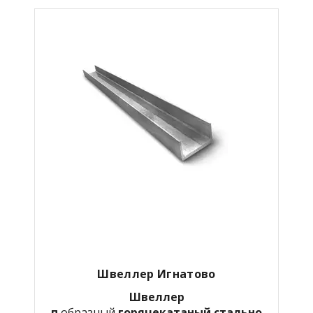
Швеллер Игнатово
Швеллер
п
образный
горячекатаный
стально