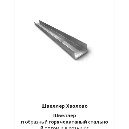
Швеллер Хволово
Швеллер
п
образный
горячекатаный
стально
й
оптом и в розницу: