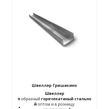
Швеллер
Гришакино
Швеллер
п
образный
горячекатаный
стально
й
оптом и в розницу: