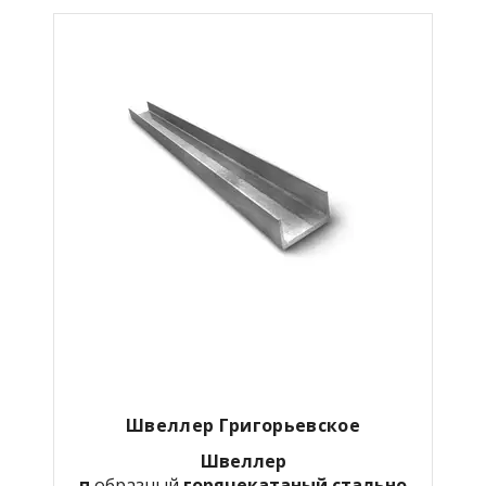
Швеллер Григорьевское
Швеллер
п
образный
горячекатаный
стально