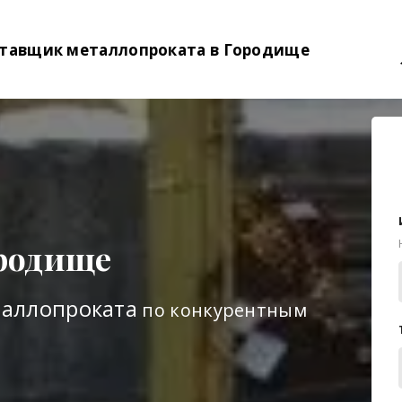
тавщик металлопроката в Городище
родище
таллопроката
по конкурентным