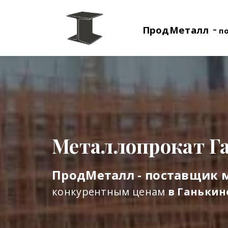
-
ПродМеталл
п
Металлопрокат Г
ПродМеталл - поставщик 
конкурентным ценам
в Ганькин