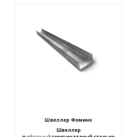
Швеллер Фомино
Швеллер
п
образный
горячекатаный
стально