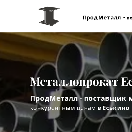
-
ПродМеталл
п
Металлопрокат Е
ПродМеталл - поставщик 
конкурентным ценам
в Еськино