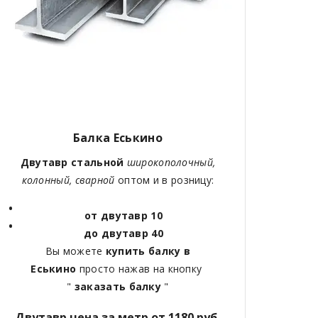
Балка Еськино
Двутавр стальной
широкополочный,
колонный, сварной
оптом и в розницу:
от двутавр 10
до двутавр 40
Вы можете
купить балку в
Еськино
просто нажав на кнопку
"
заказать балку
"
Двутавр цена за метр от 1180 руб.