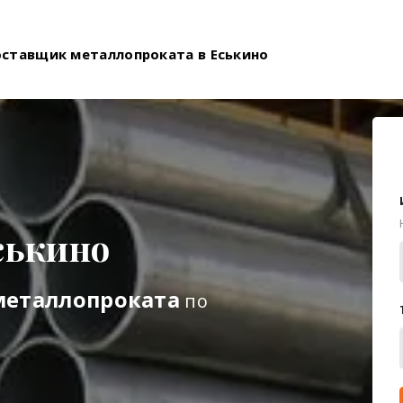
оставщик металлопроката в Еськино
ськино
металлопроката
по