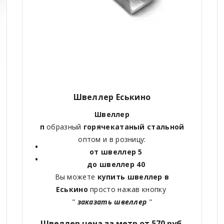
Швеллер Еськино
Швеллер
п
образный
горячекатаный
стальной
оптом и в розницу:
от швеллер 5
до швеллер 40
Вы можете
купить швеллер в
Еськино
просто нажав кнопку
"
заказать швеллер
"
Швеллер цена за метр от 570 руб.