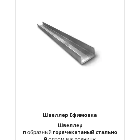
Швеллер Ефимовка
Швеллер
п
образный
горячекатаный
стально
й
оптом и в розницу: