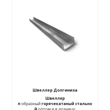
Швеллер Долгиниха
Швеллер
п
образный
горячекатаный
стально
й
оптом и в розницу: