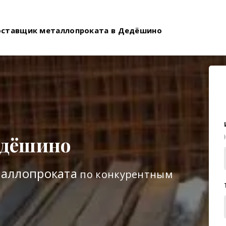
оставщик металлопроката в Дедёшино
едёшино
таллопроката
по конкурентным