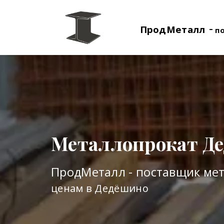
-
ПродМеталл
п
Металлопрокат Д
ПродМеталл - поставщик ме
ценам в Дедёшино