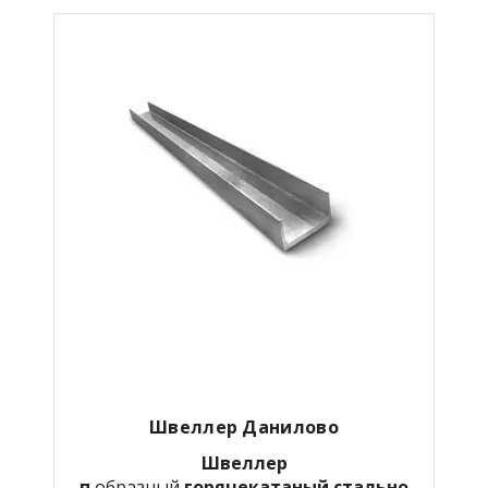
Швеллер Данилово
Швеллер
п
образный
горячекатаный
стально