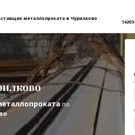
оставщик металлопроката в Чурилково
14203
рилково
металлопроката
по
во