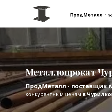
-
ПродМеталл
п
Металлопрокат Чу
ПродМеталл - поставщик 
конкурентным ценам
в Чурилко