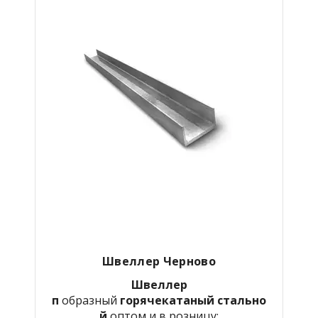
Швеллер Черново
Швеллер
п
образный
горячекатаный
стально
й
оптом и в розницу: