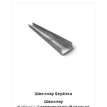
Швеллер Берёзка
Швеллер
п
образный
горячекатаный
стально