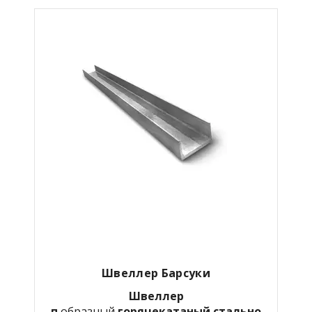
Швеллер Барсуки
Швеллер
п
образный
горячекатаный
стально