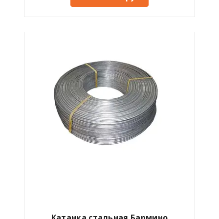
Катанка стальная
Бармино