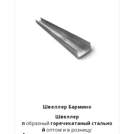
Швеллер
Бармино
Швеллер
п
образный
горячекатаный
стально
й
оптом и в розницу: