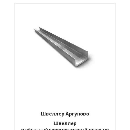
Швеллер Аргуново
Швеллер
п
образный
горячекатаный
стально