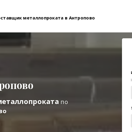
оставщик металлопроката в Антропово
ропово
металлопроката
по
во