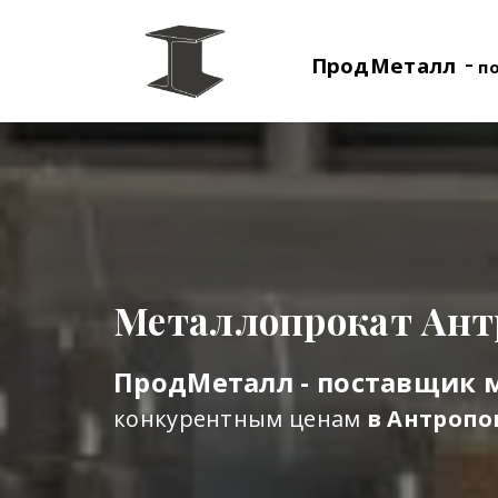
-
ПродМеталл
п
Металлопрокат Ант
ПродМеталл - поставщик 
конкурентным ценам
в Антропо