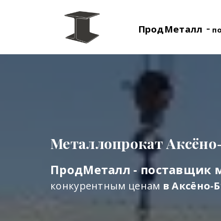
-
ПродМеталл
п
Металлопрокат Аксёно
ПродМеталл - поставщик 
конкурентным ценам
в Аксёно-