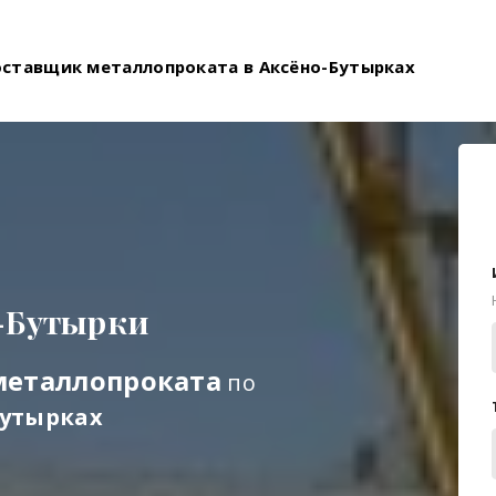
оставщик металлопроката в Аксёно-Бутырках
-Бутырки
металлопроката
по
Бутырках