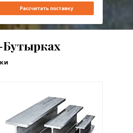
Рассчитать поставку
о-Бутырках
рки