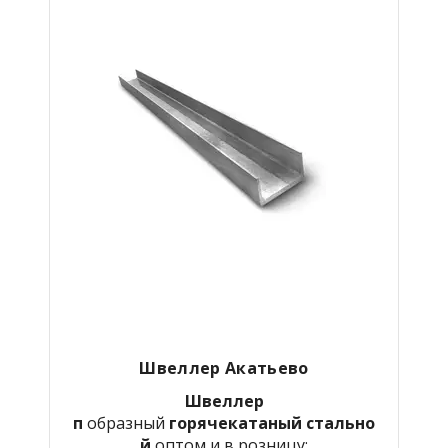
Швеллер Акатьево
Швеллер
п
образный
горячекатаный
стально
й
оптом и в розницу: