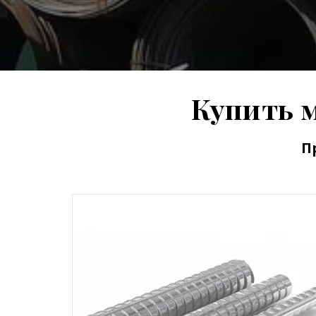
Купить 
П