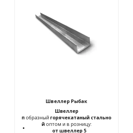
Швеллер Рыбак
Швеллер
п
образный
горячекатаный
стально
й
оптом и в розницу:
от швеллер 5