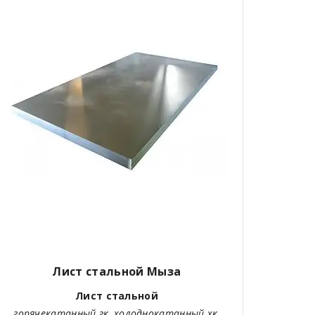
Лист стальной Мыза
Лист стальной
горячекатанный гк, холоднокатанный хк,