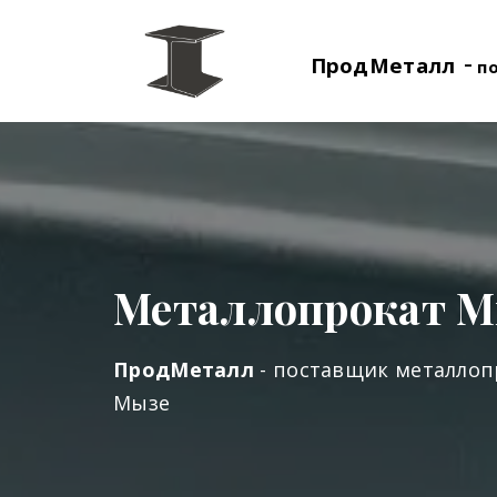
-
ПродМеталл
п
Металлопрокат 
ПродМеталл
- поставщик металлоп
Мызе