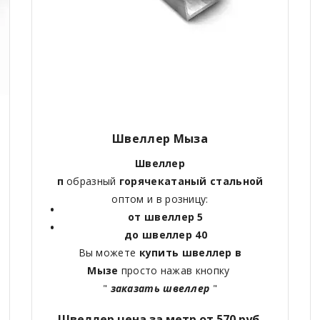
Швеллер Мыза
Швеллер
п
образный
горячекатаный
стальной
оптом и в розницу:
от швеллер 5
до швеллер 40
Вы можете
купить швеллер в
Мызе
просто нажав кнопку
"
заказать швеллер
"
Швеллер цена за метр от 570 руб.