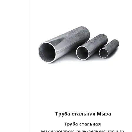
Труба стальная Мыза
Труба стальная
электросварная, оцинкованная, вгп
и др.