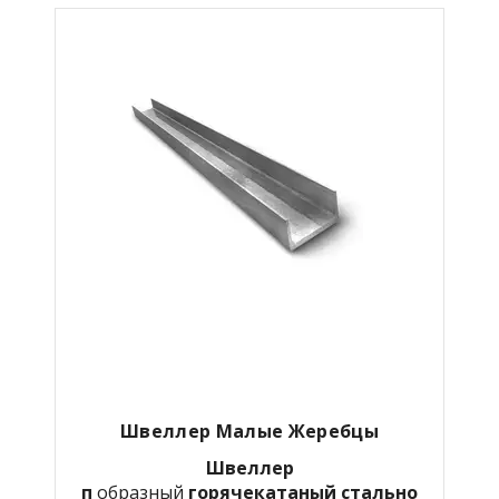
Швеллер Малые Жеребцы
Швеллер
п
образный
горячекатаный
стально