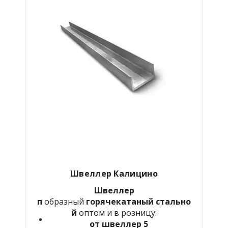
Швеллер Калицино
Швеллер
п
образный
горячекатаный
стально
й
оптом и в розницу:
от швеллер 5