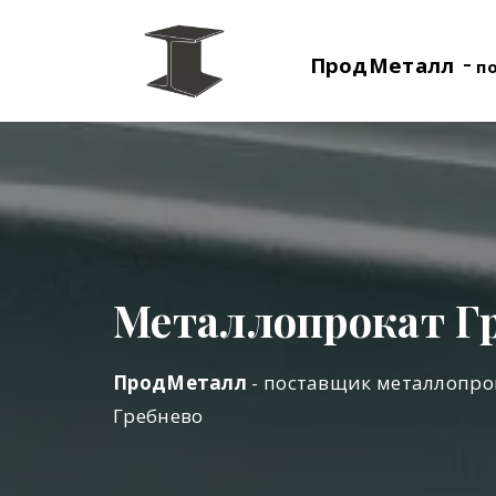
-
ПродМеталл
п
Металлопрокат Г
ПродМеталл
- поставщик металлопро
Гребнево