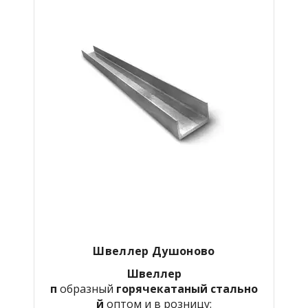
Швеллер Душоново
Швеллер
п
образный
горячекатаный
стально
й
оптом и в розницу: